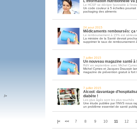
L'information nutritionnelle va
Le HCSP se déclare favorable à l'inst
Un code couleur à 5 échelles pourrait ê
packaging des aliments
24 aout 2015
Médicaments remboursés: ça va
Le remboursement à 15% est sérieus
La ministre de la Santé devrait proch
supprimer le taux de remboursement
7 juillet 2015
Un nouveau magazine santé à l
RdV en septembre avec Michel Cymes
Michel Cymes et Jacques Draussin la
magazine de prévention gratuit à fort 
7 juillet 2015
Alcool: davantage d'hospitalisa
/>
diabète !
Les plus âgés sont les plus touchés
Une étude publiée par l'INVS nous rap
un problème essentiel de santé publi
|<
<<
7
8
9
10
11
12