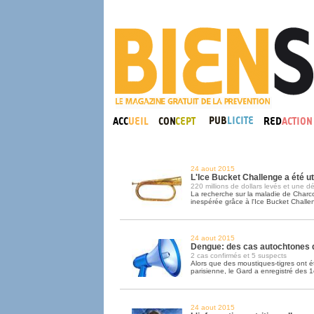
24 aout 2015
L'Ice Bucket Challenge a été ut
220 millions de dollars levés et une 
La recherche sur la maladie de Charc
inespérée grâce à l'Ice Bucket Challe
24 aout 2015
Dengue: des cas autochtones 
2 cas confirmés et 5 suspects
Alors que des moustiques-tigres ont é
parisienne, le Gard a enregistré des 
24 aout 2015