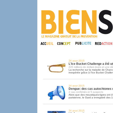
24 aout 2015
L'Ice Bucket Challenge a été ut
220 millions de dollars levés et une 
La recherche sur la maladie de Charc
inespérée grâce à l'Ice Bucket Challe
24 aout 2015
Dengue: des cas autochtones 
2 cas confirmés et 5 suspects
Alors que des moustiques-tigres ont é
parisienne, le Gard a enregistré des 
24 aout 2015