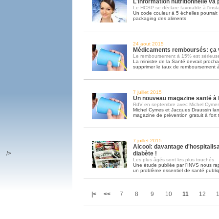
L'information nutritionnelle va
Le HCSP se déclare favorable à l'inst
Un code couleur à 5 échelles pourrait ê
packaging des aliments
24 aout 2015
Médicaments remboursés: ça va
Le remboursement à 15% est sérieus
La ministre de la Santé devrait proch
supprimer le taux de remboursement
7 juillet 2015
Un nouveau magazine santé à l
RdV en septembre avec Michel Cymes
Michel Cymes et Jacques Draussin la
magazine de prévention gratuit à fort 
7 juillet 2015
Alcool: davantage d'hospitalisa
/>
diabète !
Les plus âgés sont les plus touchés
Une étude publiée par l'INVS nous rap
un problème essentiel de santé publi
|<
<<
7
8
9
10
11
12