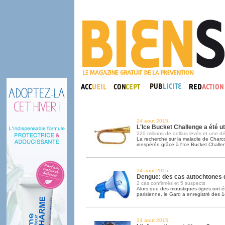
24 aout 2015
L'Ice Bucket Challenge a été ut
220 millions de dollars levés et une 
La recherche sur la maladie de Charc
inespérée grâce à l'Ice Bucket Challe
24 aout 2015
Dengue: des cas autochtones 
2 cas confirmés et 5 suspects
Alors que des moustiques-tigres ont é
parisienne, le Gard a enregistré des 
24 aout 2015