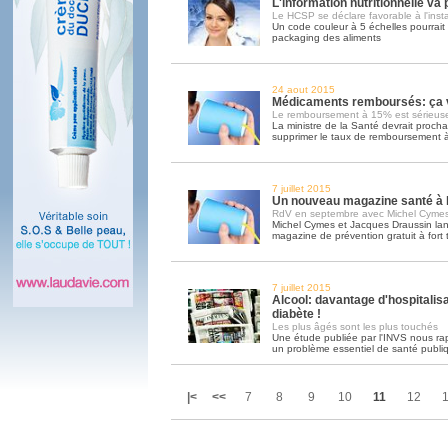
L'information nutritionnelle va
Le HCSP se déclare favorable à l'inst
Un code couleur à 5 échelles pourrait ê
packaging des aliments
24 aout 2015
Médicaments remboursés: ça va
Le remboursement à 15% est sérieus
La ministre de la Santé devrait proch
supprimer le taux de remboursement
7 juillet 2015
Un nouveau magazine santé à l
RdV en septembre avec Michel Cymes
Michel Cymes et Jacques Draussin la
magazine de prévention gratuit à fort 
7 juillet 2015
Alcool: davantage d'hospitalisa
diabète !
Les plus âgés sont les plus touchés
Une étude publiée par l'INVS nous rap
un problème essentiel de santé publi
|<
<<
7
8
9
10
11
12