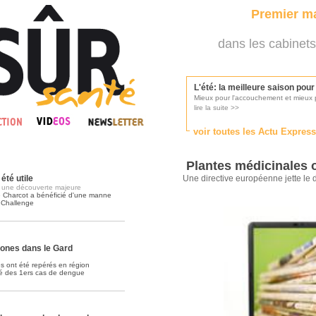
Premier ma
dans les cabinets
L'été: la meilleure saison pou
Mieux pour l'accouchement et mieux p
lire la suite >>
voir toutes les Actu Expres
Les médecins appelés à se pr
Consultés par l'Ordre des médecins, p
Plantes médicinales
lire la suite >>
été utile
Une directive européenne jette le 
et une découverte majeure
e Charcot a bénéficié d'une manne
 Challenge
Une campagne de pub pour ai
La pub au service des praticiens?
lire la suite >>
ones dans le Gard
s ont été repérés en région
tré des 1ers cas de dengue
DMP, l'Arlésienne va devenir r
Déploiement prévu au 4ème trimestr
lire la suite >>