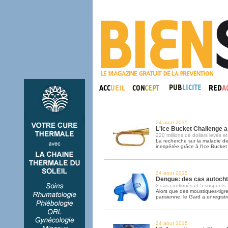
24 aout 2015
L'Ice Bucket Challenge a 
220 millions de dollars levés 
La recherche sur la maladie d
inespérée grâce à l'Ice Bucket
24 aout 2015
Dengue: des cas autocht
2 cas confirmés et 5 suspects
Alors que des moustiques-tigre
parisienne, le Gard a enregis
24 aout 2015