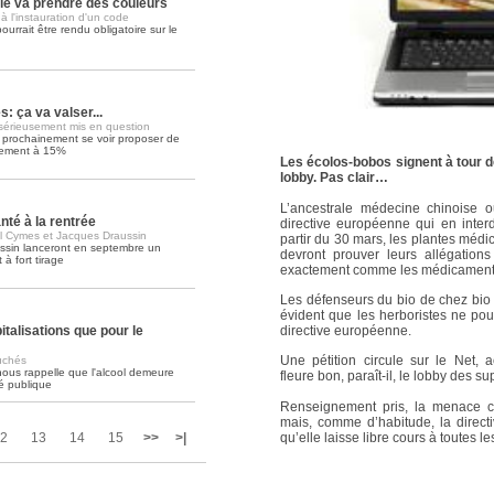
lle va prendre des couleurs
 l'instauration d'un code
urrait être rendu obligatoire sur le
Soins palliatifs: 40 millions de
La journée mondiale des soins palliati
lire la suite >>
 ça va valser...
érieusement mis en question
t prochainement se voir proposer de
sement à 15%
Les écolos-bobos signent à tour de
lobby. Pas clair…
L’ancestrale médecine chinoise 
té à la rentrée
directive européenne qui en interd
l Cymes et Jacques Draussin
partir du 30 mars, les plantes médi
ssin lanceront en septembre un
devront prouver leurs allégations
à fort tirage
exactement comme les médicament
Les défenseurs du bio de chez bio 
évident que les herboristes ne po
directive européenne.
talisations que pour le
Une pétition circule sur le Net,
uchés
nous rappelle que l'alcool demeure
fleure bon, paraît-il, le lobby des
é publique
Renseignement pris, la menace co
mais, comme d’habitude, la direct
qu’elle laisse libre cours à toutes l
2
13
14
15
>>
>|