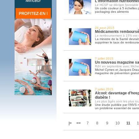
L'information nutritionne
Le HCSP se déclare favorable à
Un code couleur à 5 échelles po
packaging des aliments
24 aout 2015
Médicaments remboursés:
Le remboursement à 15% est s
La ministre de la Santé devrai
supprimer le taux de rembour
7 juillet 2015
Un nouveau magazine san
RdV en septembre avec Miche
Michel Cymes et Jacques Drau
magazine de prévention gratuit 
7 juillet 2015
Alcool: davantage d'hospi
diabète !
Les plus âgés sont les plus to
Une étude publiée par l'INVS 
un problème essentiel de sant
|<
<<
7
8
9
10
11
1