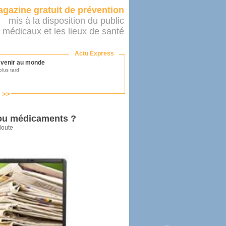
gazine gratuit de prévention
mis à la disposition du public
 médicaux et les lieux de santé
Actu Express
r venir au monde
lus tard
s >>
ononcer sur le système de santé
as par le ministère...
 ou médicaments ?
doute
mer son médecin
éalité
e 2016