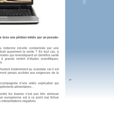
 plus en 2016
fs n'a pas été inutile
 bras une pétition initiée par un pseudo-
ou indienne est-elle condamnée par une
irait quasiment la vente ? En tout cas, à
cinales qui revendiquent un bénéfice santé
 à grands renfort d’études scientifiques,
s.
hurlent évidemment au scandale car il est
urront jamais accéder aux exigences de la
/>
 accompagnée d’une vidéo explicative qui
 suppléments alimentaires…
ntre les tisanes n’est pas très sérieuse
ive européenne est à ce point mal fichue
es interprétations négatives.