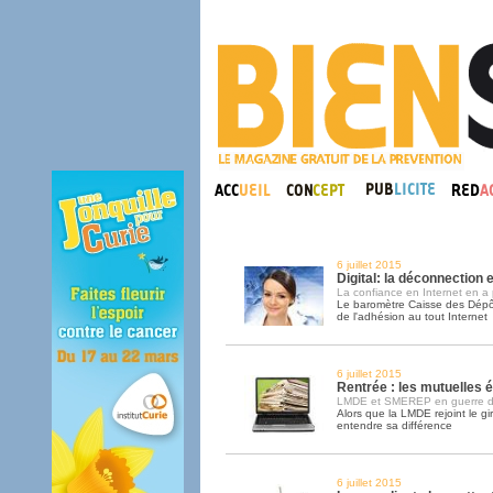
6 juillet 2015
Digital: la déconnection 
La confiance en Internet en a 
Le baromètre Caisse des Dépô
de l'adhésion au tout Internet
6 juillet 2015
Rentrée : les mutuelles é
LMDE et SMEREP en guerre d
Alors que la LMDE rejoint le g
entendre sa différence
6 juillet 2015