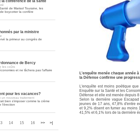
 la conférence de la santé
nté
 Santé de Marisol Touraine, les
Soins palliatifs: 40 millions de
e boycotter la confére
La journée mondiale des soins palliati
lire la suite >>
honnés par la ministre
ue
servé la primeur au congrès de
'ordonnance de Bercy
 les coûts
conomies et ne lâchera pas l'affaire
L'enquête menée chaque année à l
la Défense confirme une progress
L'enquête est moins poétique que 
Enquête sur la Santé et les Consomm
nt pour les vacances?
Défense et elle est menée depuis 8 
nt un nouveau traitement
Selon la dernière vague Escapa
rait bien s'imposer comme la crème
jeunes de 17 ans, 47,8% d'entre eu
 l'érection
et 9,2% disent en fumer au moins 10
41,5% et 6,1% lors de la dernière é
13
14
15
16
>>
>|