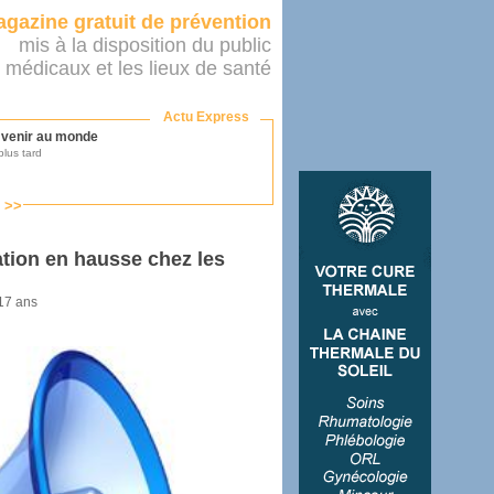
gazine gratuit de prévention
mis à la disposition du public
 médicaux et les lieux de santé
Actu Express
r venir au monde
lus tard
s >>
ononcer sur le système de santé
as par le ministère...
ion en hausse chez les
 17 ans
mer son médecin
éalité
e 2016