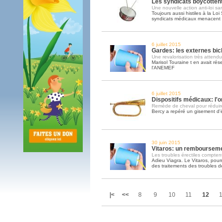
Les syndicats boycottent
Une nouvelle action anti-loi sa
Toujours aussi histiles à la Loi
syndicats médicaux menacent d
6 juillet 2015
Gardes: les externes bic
Une revalorisation très attend
Marisol Touraine t en avait ré
l'ANEMEF
6 juillet 2015
Dispositifs médicaux: l
Remède de cheval pour réduire
Bercy a repéré un gisement d'é
30 juin 2015
Vitaros: un rembourseme
Les troubles érectiles compte
Adieu Viagra. Le Vitaros, pour
des traitements des troubles de
|<
<<
8
9
10
11
12