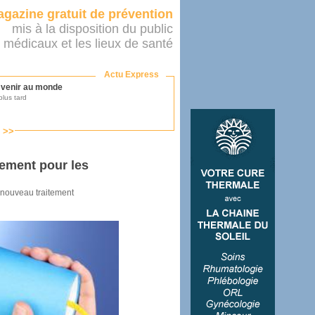
gazine gratuit de prévention
mis à la disposition du public
 médicaux et les lieux de santé
Actu Express
r venir au monde
lus tard
s >>
ononcer sur le système de santé
as par le ministère...
ement pour les
 nouveau traitement
mer son médecin
éalité
e 2016