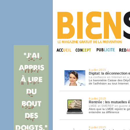
6 juillet 2015
Digital: la déconnection 
La confiance en Internet en a 
Le baromètre Caisse des Dépô
de l'adhésion au tout Internet
6 juillet 2015
Rentrée : les mutuelles é
LMDE et SMEREP en guerre d
Alors que la LMDE rejoint le g
entendre sa différence
6 juillet 2015