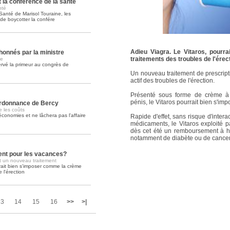
 la conférence de la santé
nté
 Santé de Marisol Touraine, les
Soins palliatifs: 40 millions de
e boycotter la confére
La journée mondiale des soins palliati
lire la suite >>
Adieu Viagra. Le Vitaros, pourr
honnés par la ministre
traitements des troubles de l'érec
ue
servé la primeur au congrès de
Un nouveau traitement de prescripti
actif des troubles de l'érection.
Présenté sous forme de crème à a
pénis, le Vitaros pourrait bien s'i
'ordonnance de Bercy
 les coûts
conomies et ne lâchera pas l'affaire
Rapide d'effet, sans risque d'interac
médicaments, le Vitaros exploité p
dès cet été un remboursement à ha
notamment de diabète ou de cancer 
nt pour les vacances?
nt un nouveau traitement
rait bien s'imposer comme la crème
 l'érection
13
14
15
16
>>
>|