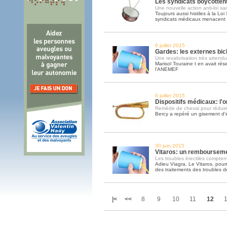
Les syndicats boycottent
Une nouvelle action anti-loi sa
Toujours aussi histiles à la Loi
syndicats médicaux menacent d
6 juillet 2015
Gardes: les externes bic
Une revalorisation très attend
Marisol Touraine t en avait ré
l'ANEMEF
6 juillet 2015
Dispositifs médicaux: l
Remède de cheval pour réduire
Bercy a repéré un gisement d'é
30 juin 2015
Vitaros: un rembourseme
Les troubles érectiles compte
Adieu Viagra. Le Vitaros, pour
des traitements des troubles de
|<
<<
8
9
10
11
12