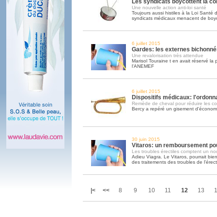
Les syndicats boycottent la co
Une nouvelle action anti-loi santé
Toujours aussi histiles à la Loi Santé 
syndicats médicaux menacent de boyco
6 juillet 2015
Gardes: les externes bichonnés
Une revalorisation très attendue
Marisol Touraine t en avait réservé la
l'ANEMEF
6 juillet 2015
Dispositifs médicaux: l'ordon
Remède de cheval pour réduire les co
Bercy a repéré un gisement d'économie
30 juin 2015
Vitaros: un remboursement po
Les troubles érectiles comptent un no
Adieu Viagra. Le Vitaros, pourrait bi
des traitements des troubles de l'érect
|<
<<
8
9
10
11
12
13