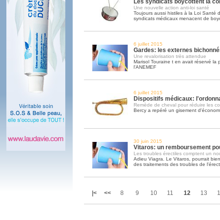
Les syndicats boycottent la co
Une nouvelle action anti-loi santé
Toujours aussi histiles à la Loi Santé 
syndicats médicaux menacent de boyco
6 juillet 2015
Gardes: les externes bichonnés
Une revalorisation très attendue
Marisol Touraine t en avait réservé la
l'ANEMEF
6 juillet 2015
Dispositifs médicaux: l'ordon
Remède de cheval pour réduire les co
Bercy a repéré un gisement d'économie
30 juin 2015
Vitaros: un remboursement po
Les troubles érectiles comptent un no
Adieu Viagra. Le Vitaros, pourrait bi
des traitements des troubles de l'érect
|<
<<
8
9
10
11
12
13