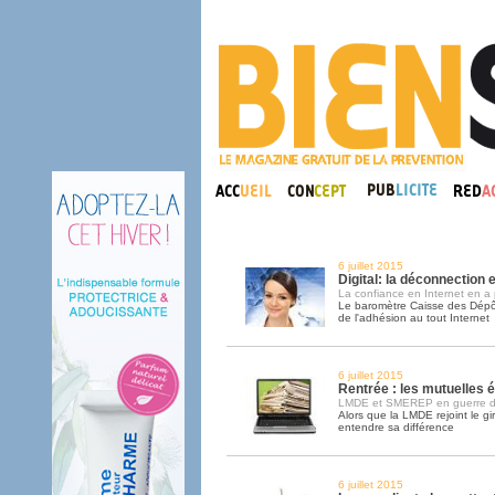
6 juillet 2015
Digital: la déconnection 
La confiance en Internet en a 
Le baromètre Caisse des Dépô
de l'adhésion au tout Internet
6 juillet 2015
Rentrée : les mutuelles é
LMDE et SMEREP en guerre d
Alors que la LMDE rejoint le g
entendre sa différence
6 juillet 2015