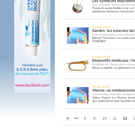
Les syndicats boycottent
Une nouvelle action anti-loi sa
Toujours aussi histiles à la Loi
syndicats médicaux menacent d
6 juillet 2015
Gardes: les externes bic
Une revalorisation très attend
Marisol Touraine t en avait ré
l'ANEMEF
6 juillet 2015
Dispositifs médicaux: l
Remède de cheval pour réduire
Bercy a repéré un gisement d'é
30 juin 2015
Vitaros: un rembourseme
Les troubles érectiles compte
Adieu Viagra. Le Vitaros, pour
des traitements des troubles de
|<
<<
8
9
10
11
12