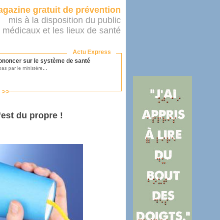
gazine gratuit de prévention
mis à la disposition du public
 médicaux et les lieux de santé
Actu Express
ononcer sur le système de santé
as par le ministère...
s >>
mer son médecin
est du propre !
éalité
e 2016
 plus en 2016
fs n'a pas été inutile