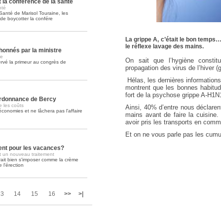
 la conférence de la santé
nté
 Santé de Marisol Touraine, les
L'été: la meilleure saison pou
e boycotter la confére
Mieux pour l'accouchement et mieux p
lire la suite >>
La grippe A, c’était le bon temps
le réflexe lavage des mains.
honnés par la ministre
ue
On sait que l’hygiène constit
servé la primeur au congrès de
propagation des virus de l’hiver (
Hélas, les dernières informatio
montrent que les bonnes habitude
fort de la psychose grippe A-H1N1
'ordonnance de Bercy
 les coûts
Ainsi, 40% d’entre nous déclare
conomies et ne lâchera pas l'affaire
mains avant de faire la cuisine
avoir pris les transports en com
Et on ne vous parle pas les cum
nt pour les vacances?
nt un nouveau traitement
rait bien s'imposer comme la crème
 l'érection
13
14
15
16
>>
>|