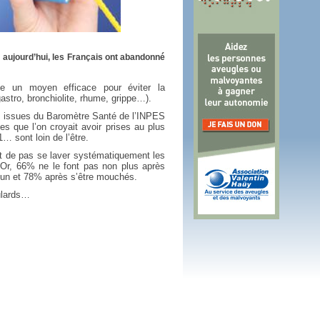
r venir au monde
lus tard
… aujourd’hui, les Français ont abandonné
ue un moyen efficace pour éviter la
gastro, bronchiolite, rhume, grippe…).
ns issues du Baromètre Santé de l’INPES
s que l’on croyait avoir prises au plus
… sont loin de l’être.
nt de pas se laver systématiquement les
. Or, 66% ne le font pas non plus après
mun et 78% après s’être mouchés.
ulards…