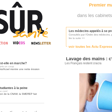
Premier ma
dans les cabinets
Les médecins appelés à se pr
Consultés par l'Ordre des médecins, p
lire la suite >>
voir toutes les Actu Expres
Une campagne de pub pour ai
La pub au service des praticiens?
Lavage des mains : c’
lire la suite >>
est-elle en marche?
Les Français restent cracra
pris un coup
ts/Acsel montre une nette érosion
DMP, l'Arlésienne va devenir r
Déploiement prévu au 4ème trimestr
lire la suite >>
tudiantes à la peine
e com’
iron de la CNAM, la SMEREP fait
Soins palliatifs: 40 millions de
La journée mondiale des soins palliati
lire la suite >>