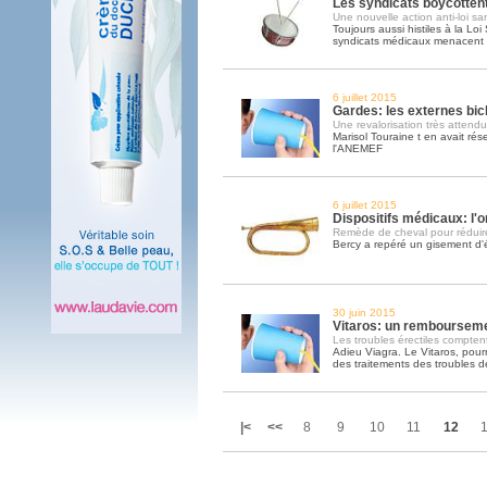
Les syndicats boycottent
Une nouvelle action anti-loi sa
Toujours aussi histiles à la Loi
syndicats médicaux menacent d
6 juillet 2015
Gardes: les externes bic
Une revalorisation très attend
Marisol Touraine t en avait ré
l'ANEMEF
6 juillet 2015
Dispositifs médicaux: l
Remède de cheval pour réduire
Bercy a repéré un gisement d'é
30 juin 2015
Vitaros: un rembourseme
Les troubles érectiles compte
Adieu Viagra. Le Vitaros, pour
des traitements des troubles de
|<
<<
8
9
10
11
12