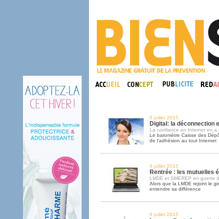
6 juillet 2015
Digital: la déconnection 
La confiance en Internet en a 
Le baromètre Caisse des Dépô
de l'adhésion au tout Internet
6 juillet 2015
Rentrée : les mutuelles é
LMDE et SMEREP en guerre d
Alors que la LMDE rejoint le g
entendre sa différence
6 juillet 2015