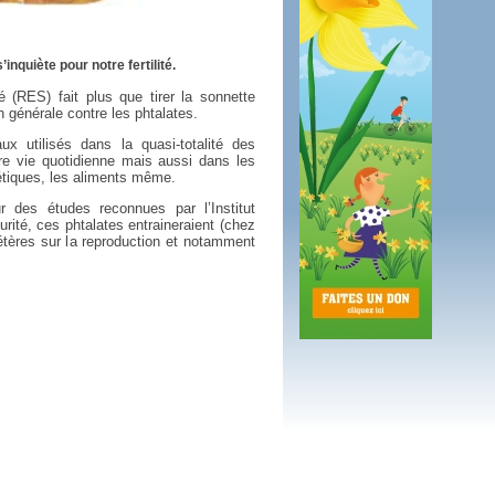
 plus en 2016
fs n'a pas été inutile
quiète pour notre fertilité.
(RES) fait plus que tirer la sonnette
on générale contre les phtalates.
x utilisés dans la quasi-totalité des
re vie quotidienne mais aussi dans les
tiques, les aliments même.
 des études reconnues par l’Institut
rité, ces phtalates entraineraient (chez
élétères sur la reproduction et notamment