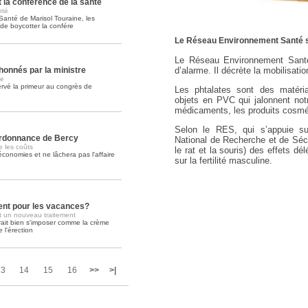
 la conférence de la santé
nté
 Santé de Marisol Touraine, les
Soins palliatifs: 40 millions de
e boycotter la confére
La journée mondiale des soins palliati
Le Réseau Environnement Santé s’in
lire la suite >>
Le Réseau Environnement Santé 
d’alarme. Il décrète la mobilisati
honnés par la ministre
ue
servé la primeur au congrès de
Les phtalates sont des matériau
objets en PVC qui jalonnent not
médicaments, les produits cosmé
Selon le RES, qui s’appuie sur
'ordonnance de Bercy
National de Recherche et de Sécu
 les coûts
le rat et la souris) des effets d
conomies et ne lâchera pas l'affaire
sur la fertilité masculine.
nt pour les vacances?
nt un nouveau traitement
rait bien s'imposer comme la crème
 l'érection
13
14
15
16
>>
>|