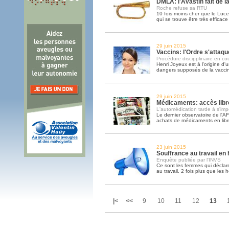
DMLA: l'Avastin fait de l
Roche refuse sa RTU
10 fois moins cher que le Lucen
qui se trouve être très efficac
29 juin 2015
Vaccins: l'Ordre s'attaq
Procédure discipplinaire en co
Henri Joyeux est à l'origine d'u
dangers supposés de la vaccin
29 juin 2015
Médicaments: accès libre
L'automédication tarde à s'imp
Le dernier observatoire de l'A
achats de médicaments en lib
23 juin 2015
Souffrance au travail en
Enquête publiée par l'INVS
Ce sont les femmes qui déclare
au travail. 2 fois plus que les
|<
<<
9
10
11
12
13