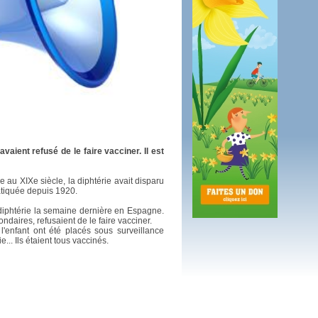
 plus en 2016
fs n'a pas été inutile
vaient refusé de le faire vacciner. Il est
e au XIXe siècle, la diphtérie avait disparu
atiquée depuis 1920.
diphtérie la semaine dernière en Espagne.
ondaires, refusaient de le faire vacciner.
'enfant ont été placés sous surveillance
.. Ils étaient tous vaccinés.