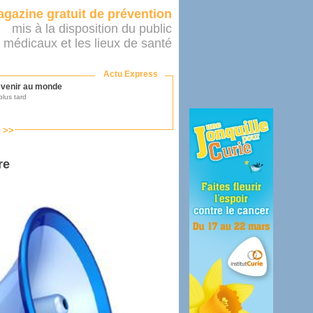
gazine gratuit de prévention
mis à la disposition du public
 médicaux et les lieux de santé
Actu Express
r venir au monde
lus tard
s >>
ononcer sur le système de santé
as par le ministère...
re
mer son médecin
éalité
e 2016