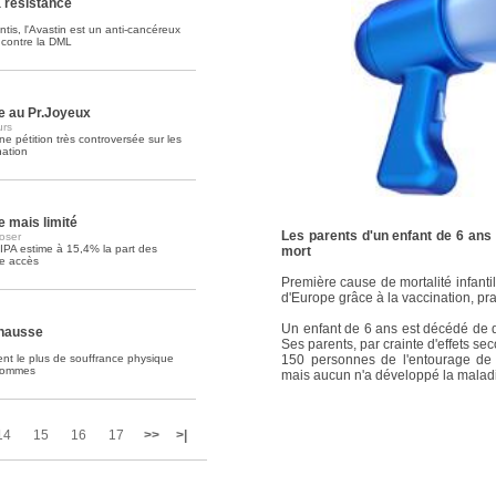
a résistance
tis, l'Avastin est un anti-cancéreux
Soins palliatifs: 40 millions de
e contre la DML
La journée mondiale des soins palliati
lire la suite >>
ue au Pr.Joyeux
urs
ne pétition très controversée sur les
ation
 mais limité
Les parents d'un enfant de 6 ans a
oser
FIPA estime à 15,4% la part des
mort
re accès
Première cause de mortalité infantil
d'Europe grâce à la vaccination, pr
Un enfant de 6 ans est décédé de 
 hausse
Ses parents, par crainte d'effets sec
nt le plus de souffrance physique
150 personnes de l'entourage de l
 hommes
mais aucun n'a développé la maladie.
14
15
16
17
>>
>|