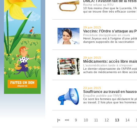
DMLA: l'Avastin fait de la rési
Roche refuse sa RTU
10 fois moins cher que le Lucentis, l'
qui se trouve être très efficace contre
29 juin 2015
Vaccins: l'Ordre s'attaque au 
Procédure discipplinaire en cours
Henri Joyeux est à l'origine d'une péti
dangers supposés de la vaccination
29 juin 2015
Médicaments: accès libre mais
L'automédication tarde à s'imposer
Le dernier observatoire de l'AFIPA es
achats de médicaments en libre accè
23 juin 2015
Souffrance au travail en hauss
Enquête publiée par l'INVS
Ce sont les femmes qui déclarent le p
au travail. 2 fois plus que les hommes
|<
<<
9
10
11
12
13
14