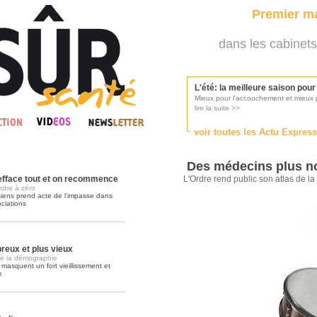
Premier ma
dans les cabinets
L'été: la meilleure saison pou
Mieux pour l'accouchement et mieux p
lire la suite >>
voir toutes les Actu Expres
Les médecins appelés à se pr
Consultés par l'Ordre des médecins, p
Des médecins plus n
lire la suite >>
 efface tout et on recommence
L'Ordre rend public son atlas de 
ndre à zéro
siens prend acte de l'impasse dans
ciations
Une campagne de pub pour ai
La pub au service des praticiens?
lire la suite >>
eux et plus vieux
de la démographie
 masquent un fort vieillissement et
e
DMP, l'Arlésienne va devenir r
Déploiement prévu au 4ème trimestr
lire la suite >>