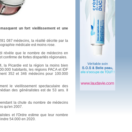
 plus en 2016
fs n'a pas été inutile
 masquent un fort vieillissement et une
281 087 médecins, la réalité décrite par la
émographie médicale est moins rose.
di révèle que le nombre de médecins en
et confirme de fortes disparités régionales.
, la Picardie est la région la moins bien
0.000 habitants, les régions PACA et IDF
vement 352 et 346 médecins pour 100.000
ement le vieillissement spectaculaire des
 médian des généralistes est de 53 ans. Il
 cependant la chute du nombre de médecins
ns qu'en 2007.
istes et l'Ordre estime que leur nombre
teindre 54.000 en 2020.