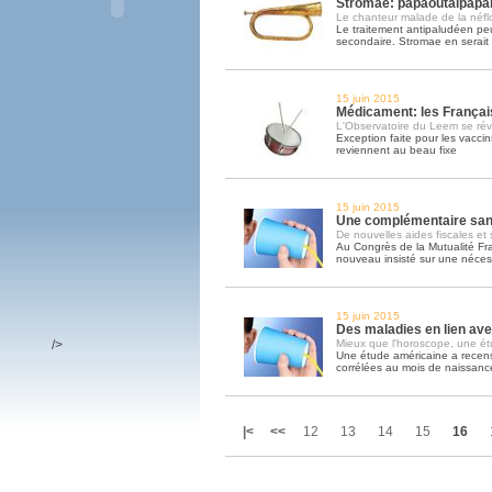
Stromae: papaoutaipapa
Le chanteur malade de la néfl
Le traitement antipaludéen peu
secondaire. Stromae en serait 
15 juin 2015
Médicament: les Françai
L'Observatoire du Leem se révè
Exception faite pour les vaccin
reviennent au beau fixe
15 juin 2015
Une complémentaire santé
De nouvelles aides fiscales et
Au Congrès de la Mutualité Fr
nouveau insisté sur une nécess
15 juin 2015
Des maladies en lien ave
/>
Mieux que l'horoscope, une ét
Une étude américaine a recen
corrélées au mois de naissance
|<
<<
12
13
14
15
16