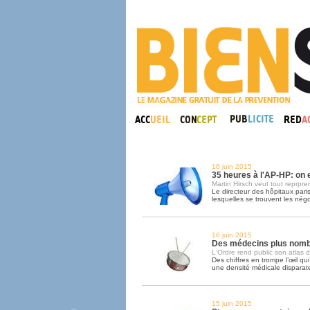
16 juin 2015
35 heures à l'AP-HP: on
Martin Hirsch veut tout reprpre
Le directeur des hôpitaux pari
lesquelles se trouvent les négo
16 juin 2015
Des médecins plus nombr
L'Ordre rend public son atlas 
Des chiffres en trompe l’œil qui
une densité médicale disparat
15 juin 2015