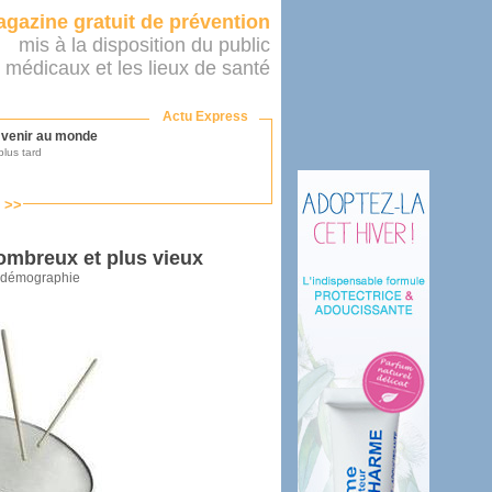
gazine gratuit de prévention
mis à la disposition du public
 médicaux et les lieux de santé
Actu Express
r venir au monde
lus tard
s >>
ononcer sur le système de santé
as par le ministère...
ombreux et plus vieux
la démographie
mer son médecin
éalité
e 2016