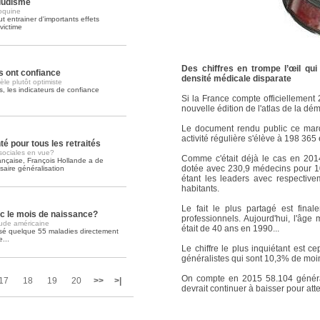
ludisme
oquine
t entrainer d'importants effets
Soins palliatifs: 40 millions de
victime
La journée mondiale des soins palliati
lire la suite >>
Des chiffres en trompe l’œil qui
s ont confiance
densité médicale disparate
le plutôt optimiste
s, les indicateurs de confiance
Si la France compte officiellement 
nouvelle édition de l'atlas de la d
Le document rendu public ce mar
activité régulière s'élève à 198 365 
 pour tous les retraités
 sociales en vue?
Comme c'était déjà le cas en 2014
ançaise, François Hollande a de
dotée avec 230,9 médecins pour 10
aire généralisation
étant les leaders avec respecti
habitants.
Le fait le plus partagé est final
c le mois de naissance?
professionnels. Aujourd'hui, l'âge
ude américaine
était de 40 ans en 1990...
sé quelque 55 maladies directement
...
Le chiffre le plus inquiétant est
généralistes qui sont 10,3% de moi
On compte en 2015 58.104 général
17
18
19
20
>>
>|
devrait continuer à baisser pour at