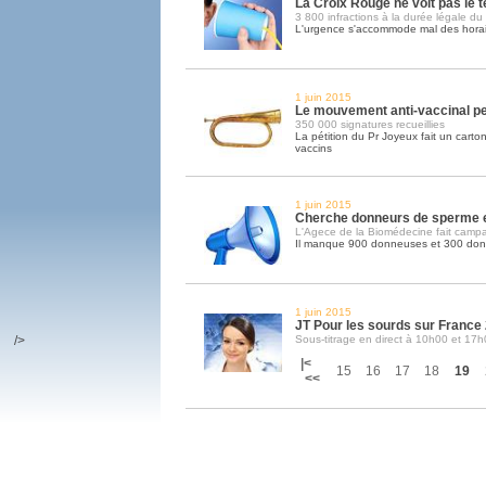
La Croix Rouge ne voit pas le
3 800 infractions à la durée légale du 
L'urgence s'accommode mal des horai
1 juin 2015
Le mouvement anti-vaccinal pe
350 000 signatures recueillies
La pétition du Pr Joyeux fait un carton 
vaccins
1 juin 2015
Cherche donneurs de sperme e
L'Agece de la Biomédecine fait camp
Il manque 900 donneuses et 300 don
1 juin 2015
JT Pour les sourds sur France
/>
Sous-titrage en direct à 10h00 et 17h
|<
15
16
17
18
19
<<