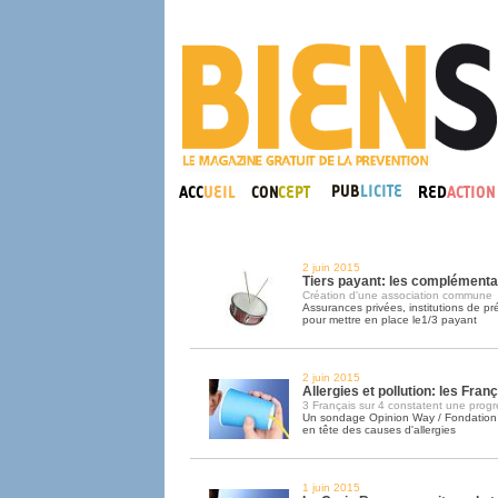
2 juin 2015
Tiers payant: les complémentai
Création d'une association commune
Assurances privées, institutions de pr
pour mettre en place le1/3 payant
2 juin 2015
Allergies et pollution: les França
3 Français sur 4 constatent une progr
Un sondage Opinion Way / Fondation S
en tête des causes d'allergies
1 juin 2015