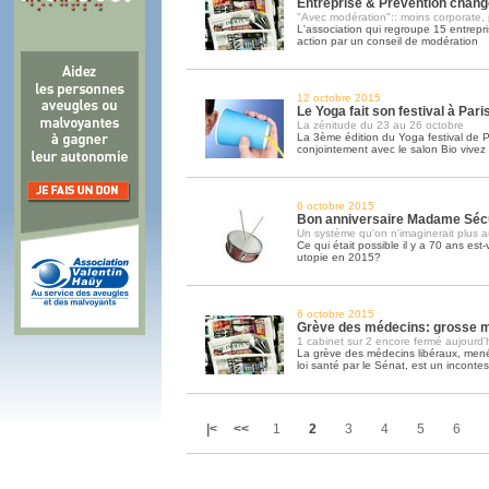
Entreprise & Prévention chan
"Avec modération":: moins corporate, 
L'association qui regroupe 15 entrepr
action par un conseil de modération
12 octobre 2015
Le Yoga fait son festival à Pari
La zénitude du 23 au 26 octobre
La 3ème édition du Yoga festival de P
conjointement avec le salon Bio vivez
6 octobre 2015
Bon anniversaire Madame Séc
Un système qu'on n'imaginerait plus a
Ce qui était possible il y a 70 ans est
utopie en 2015?
6 octobre 2015
Grève des médecins: grosse mo
1 cabinet sur 2 encore fermé aujourd'
La grève des médecins libéraux, menée
loi santé par le Sénat, est un inconte
|<
<<
1
2
3
4
5
6