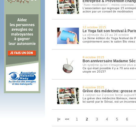
Entreprise & Prévention chan
"Avec modération":: moins corporate, 
L'association qui regroupe 15 entrepr
action par un conseil de modération
12 octobre 2015
Le Yoga fait son festival à Pari
La zénitude du 23 au 26 octobre
La 3ème édition du Yoga festival de P
conjointement avec le salon Bio vivez
6 octobre 2015
Bon anniversaire Madame Séc
Un système qu'on n'imaginerait plus a
Ce qui était possible il y a 70 ans est
utopie en 2015?
6 octobre 2015
Grève des médecins: grosse mo
1 cabinet sur 2 encore fermé aujourd'
La grève des médecins libéraux, menée
loi santé par le Sénat, est un inconte
|<
<<
1
2
3
4
5
6