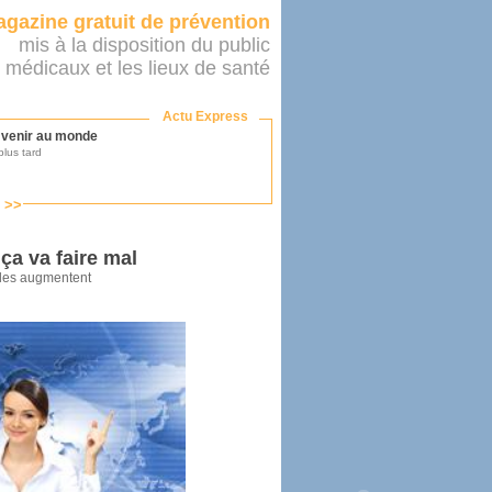
gazine gratuit de prévention
mis à la disposition du public
 médicaux et les lieux de santé
Actu Express
r venir au monde
lus tard
s >>
ononcer sur le système de santé
as par le ministère...
a va faire mal
lles augmentent
mer son médecin
éalité
e 2016