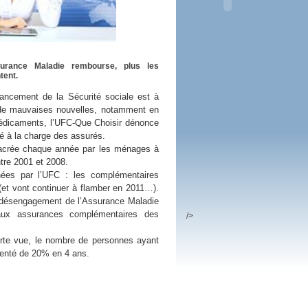
 plus en 2016
fs n'a pas été inutile
surance Maladie rembourse, plus les
tent.
inancement de la Sécurité sociale est à
de mauvaises nouvelles, notamment en
dicaments, l’UFC-Que Choisir dénonce
é à la charge des assurés.
nsacrée chaque année par les ménages à
tre 2001 et 2008.
nées par l’UFC : les complémentaires
 (et vont continuer à flamber en 2011…).
le désengagement de l’Assurance Maladie
aux assurances complémentaires des
/>
ourte vue, le nombre de personnes ayant
menté de 20% en 4 ans.