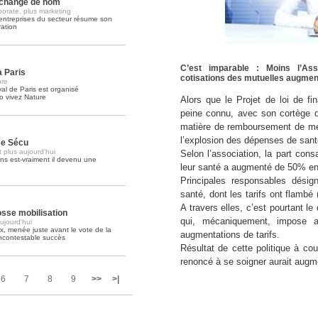
 change de nom
orate, plus marketing
 entreprises du secteur résume son
Soins palliatifs: 40 millions de
ation
La journée mondiale des soins palliati
lire la suite >>
C’est imparable : Moins l’As
à Paris
cotisations des mutuelles augmen
bre
al de Paris est organisé
o vivez Nature
Alors que le Projet de loi de f
peine connu, avec son cortège 
matière de remboursement de mé
l’explosion des dépenses de sant
me Sécu
 plus aujourd'hui
Selon l’association, la part co
 ans est-vraiment il devenu une
leur santé a augmenté de 50% en
Principales responsables désig
santé, dont les tarifs ont flambé
A travers elles, c’est pourtant 
sse mobilisation
qui, mécaniquement, impose 
ujourd'hui
, menée juste avant le vote de la
augmentations de tarifs.
incontestable succès
Résultat de cette politique à c
renoncé à se soigner aurait aug
6
7
8
9
>>
>|