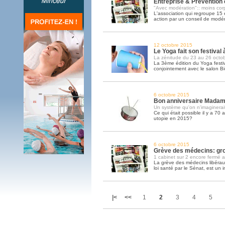
Entreprise & Prévention
"Avec modération":: moins corp
L'association qui regroupe 15
action par un conseil de modér
12 octobre 2015
Le Yoga fait son festival 
La zénitude du 23 au 26 octo
La 3ème édition du Yoga festiv
conjointement avec le salon Bi
6 octobre 2015
Bon anniversaire Mada
Un système qu'on n'imaginerait
Ce qui était possible il y a 70
utopie en 2015?
6 octobre 2015
Grève des médecins: gro
1 cabinet sur 2 encore fermé a
La grève des médecins libéraux
loi santé par le Sénat, est un 
|<
<<
1
2
3
4
5