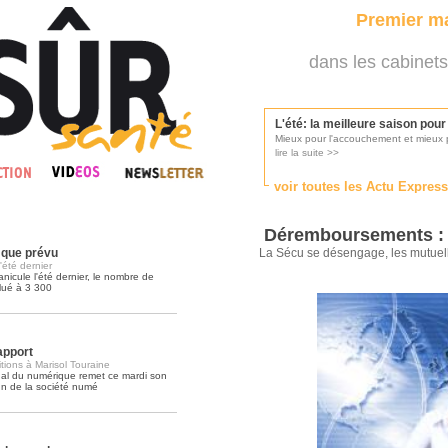
Premier ma
dans les cabinets
L'été: la meilleure saison pou
Mieux pour l'accouchement et mieux p
lire la suite >>
voir toutes les Actu Expres
Les médecins appelés à se pr
Consultés par l'Ordre des médecins, p
Déremboursements : ç
lire la suite >>
 que prévu
La Sécu se désengage, les mutue
été dernier
nicule l'été dernier, le nombre de
lué à 3 300
Une campagne de pub pour ai
La pub au service des praticiens?
lire la suite >>
apport
itions à Marisol Touraine
nal du numérique remet ce mardi son
n de la société numé
DMP, l'Arlésienne va devenir r
Déploiement prévu au 4ème trimestr
lire la suite >>