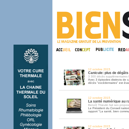
12 octobre 2015
Canicule: plus de dégâts
3 300 décès supplémentaires l'
Avec 3 épisodes distincts de ca
décès "excédentaires" est éva
12 octobre 2015
La santé numérique au r
Benoît Thieulin fait ses propos
Le Président du Conseil natio
rapport "La santé, bien commu
12 octobre 2015