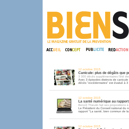
12 octobre 2015
Canicule: plus de dégâts que p
3 300 décès supplémentaires l'été der
Avec 3 épisodes distincts de canicule 
décès "excédentaires" est évalué à 3
12 octobre 2015
La santé numérique au rapport
Benoît Thieulin fait ses propositions à
Le Président du Conseil national du 
rapport "La santé, bien commun de la
12 octobre 2015