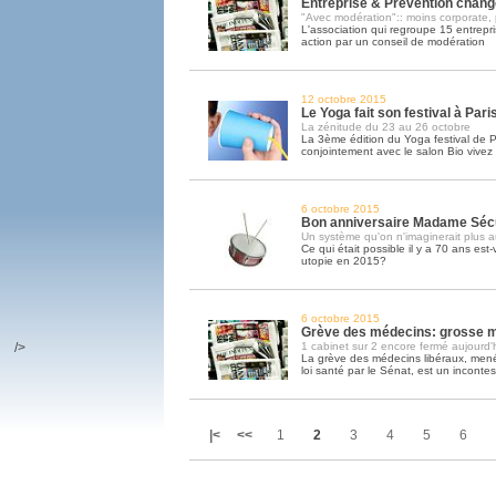
Entreprise & Prévention chan
"Avec modération":: moins corporate, 
L'association qui regroupe 15 entrepr
action par un conseil de modération
12 octobre 2015
Le Yoga fait son festival à Pari
La zénitude du 23 au 26 octobre
La 3ème édition du Yoga festival de P
conjointement avec le salon Bio vivez
6 octobre 2015
Bon anniversaire Madame Séc
Un système qu'on n'imaginerait plus a
Ce qui était possible il y a 70 ans est
utopie en 2015?
6 octobre 2015
Grève des médecins: grosse mo
/>
1 cabinet sur 2 encore fermé aujourd'
La grève des médecins libéraux, menée
loi santé par le Sénat, est un inconte
|<
<<
1
2
3
4
5
6