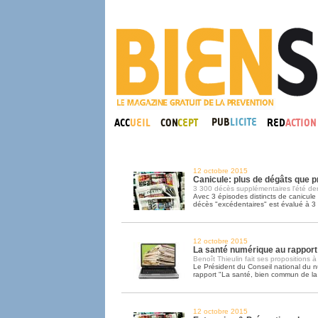
12 octobre 2015
Canicule: plus de dégâts que p
3 300 décès supplémentaires l'été der
Avec 3 épisodes distincts de canicule 
décès "excédentaires" est évalué à 3
12 octobre 2015
La santé numérique au rapport
Benoît Thieulin fait ses propositions à
Le Président du Conseil national du 
rapport "La santé, bien commun de la
12 octobre 2015