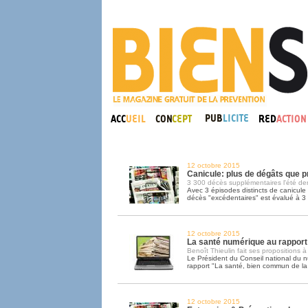
12 octobre 2015
Canicule: plus de dégâts que p
3 300 décès supplémentaires l'été der
Avec 3 épisodes distincts de canicule 
décès "excédentaires" est évalué à 3
12 octobre 2015
La santé numérique au rapport
Benoît Thieulin fait ses propositions à
Le Président du Conseil national du 
rapport "La santé, bien commun de la
12 octobre 2015