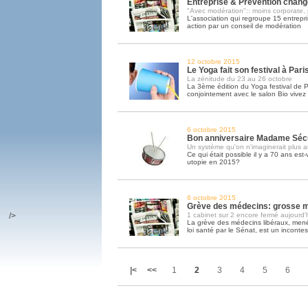
Entreprise & Prévention chan
"Avec modération":: moins corporate, 
L'association qui regroupe 15 entrepr
action par un conseil de modération
12 octobre 2015
Le Yoga fait son festival à Pari
La zénitude du 23 au 26 octobre
La 3ème édition du Yoga festival de P
conjointement avec le salon Bio vivez
6 octobre 2015
Bon anniversaire Madame Séc
Un système qu'on n'imaginerait plus a
Ce qui était possible il y a 70 ans est
utopie en 2015?
6 octobre 2015
Grève des médecins: grosse mo
/>
1 cabinet sur 2 encore fermé aujourd'
La grève des médecins libéraux, menée
loi santé par le Sénat, est un inconte
|<
<<
1
2
3
4
5
6