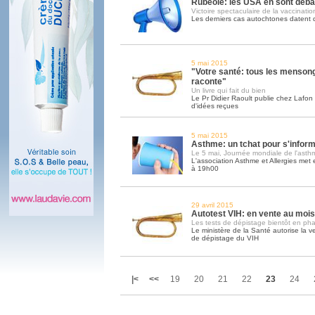
Rubéole: les USA en sont déb
Victoire spectaculaire de la vaccinatio
Les derniers cas autochtones datent
5 mai 2015
"Votre santé: tous les menson
raconte"
Un livre qui fait du bien
Le Pr Didier Raoult publie chez Lafon 
d'idées reçues
5 mai 2015
Asthme: un tchat pour s'infor
Le 5 mai, Journée mondiale de l'asth
L'association Asthme et Allergies met
à 19h00
29 avril 2015
Autotest VIH: en vente au mois 
Les tests de dépistage bientôt en ph
Le ministère de la Santé autorise la 
de dépistage du VIH
|<
<<
19
20
21
22
23
24