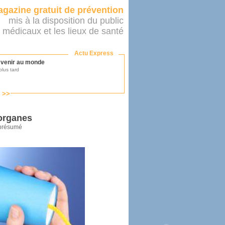
gazine gratuit de prévention
mis à la disposition du public
 médicaux et les lieux de santé
Actu Express
r venir au monde
lus tard
s >>
ononcer sur le système de santé
as par le ministère...
’organes
 présumé
mer son médecin
éalité
e 2016