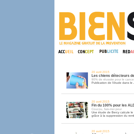
20 avril 2015
Les chiens détecteurs d
90% de réussite pour le cancer
Publication de l’étude dans le 
20 avril 2015
Fin du 100% pour les AL
Coucou, fais-moi peur
Une étude de Bercy calcule le
grâce à la suppression du re
20 avril 2015