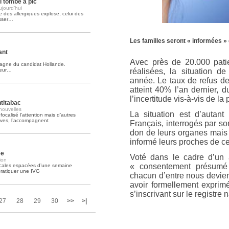
i tombe à pic
jourd’hui
 des allergiques explose, celui des
Soins palliatifs: 40 millions de
isser…
La journée mondiale des soins palliati
lire la suite >>
Les familles seront « informées »
ant
Avec près de 20.000 patie
agne du candidat Hollande.
leur…
réalisées, la situation d
année. Le taux de refus d
atteint 40% l’an dernier, 
l’incertitude vis-à-vis de l
ntitabac
 nouvelles
La situation est d’autan
calisé l’attention mais d’autres
ives, l’accompagnent
Français, interrogés par s
don de leurs organes mais
informé leurs proches de ce
ée
Voté dans le cadre d’un 
ion
« consentement présumé 
dicales espacées d’une semaine
pratiquer une IVG
chacun d’entre nous devien
avoir formellement exprim
s’inscrivant sur le registre 
27
28
29
30
>>
>|