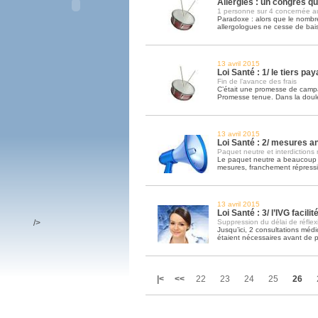
Allergies : un congrès qu
1 personne sur 4 concernée au
Paradoxe : alors que le nombre
allergologues ne cesse de ba
13 avril 2015
Loi Santé : 1/ le tiers pay
Fin de l’avance des frais
C’était une promesse de camp
Promesse tenue. Dans la dou
13 avril 2015
Loi Santé : 2/ mesures a
Paquet neutre et interdictions
Le paquet neutre a beaucoup fo
mesures, franchement répress
13 avril 2015
Loi Santé : 3/ l’IVG facilit
/>
Suppression du délai de réflex
Jusqu’ici, 2 consultations mé
étaient nécessaires avant de 
|<
<<
22
23
24
25
26