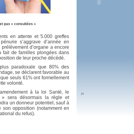
 plus en 2016
fs n'a pas été inutile
 et pas « consultées »
nts en attente et 5.000 greffes
e pénurie s’aggrave d’année en
e prélèvement d’organe a encore
du fait de familles plongées dans
a position de leur proche décédé.
t plus paradoxale que 80% des
ondage, se déclarent favorable au
 que seuls 61% ont formellement
tte volonté.
amendement à la loi Santé, le
/>
» sera désormais la règle et
dra un donneur potentiel, sauf à
é son opposition (notamment en
national du refus).