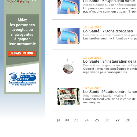
Loi Sante : 6/ Open data santé
Accès autorisé aux données publique
On pourra désormais accéder à plus 
pas n’importe comment et pas n’impor
13 avril 2015
Loi Santé : 7/Dons d’organes
Désormais, le consentement sera pr
Les familles seront « informées » et p
13 avril 2015
Loi Sante : 8/ Instauration de la
Des actions de groupe en cas de liti
Objectif : limiter les procédures indivi
réparations plus conséquentes
13 avril 2015
Loi Santé: 9/ Lutte contre l’ano
Amendement fashion victims ?
L’amendement voté dans le cadre de la
mannequins
|<
<<
23
24
25
26
27
28