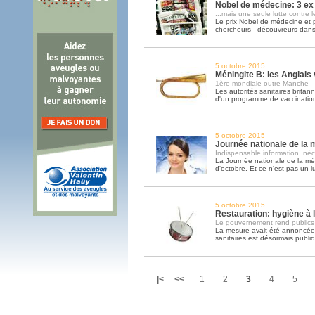
Nobel de médecine: 3 ex 
...mais une seule lutte contre 
Le prix Nobel de médecine et 
chercheurs - découvreurs dan
5 octobre 2015
Méningite B: les Anglais
1ère mondiale outre-Manche
Les autorités sanitaires brita
d'un programme de vaccination
5 octobre 2015
Journée nationale de la 
Indispensable information, néc
La Journée nationale de la mé
d'octobre. Et ce n'est pas un lu
5 octobre 2015
Restauration: hygiène à l
Le gouvernement rend publics 
La mesure avait été annoncée l
sanitaires est désormais publi
|<
<<
1
2
3
4
5