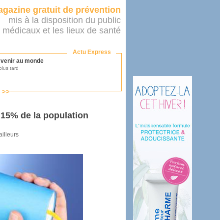
gazine gratuit de prévention
mis à la disposition du public
 médicaux et les lieux de santé
Actu Express
r venir au monde
lus tard
s >>
ononcer sur le système de santé
as par le ministère...
 15% de la population
ailleurs
mer son médecin
éalité
e 2016