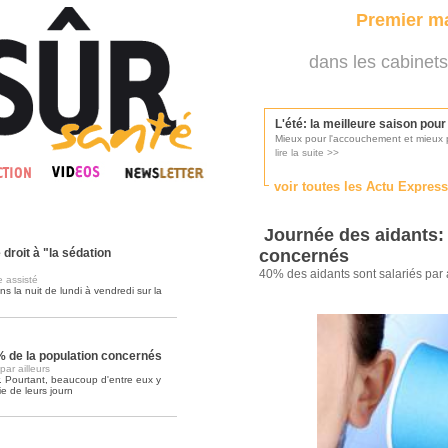
Premier ma
dans les cabinets
L'été: la meilleure saison pou
Mieux pour l'accouchement et mieux p
lire la suite >>
voir toutes les Actu Expres
Les médecins appelés à se pr
Consultés par l'Ordre des médecins, p
Journée des aidants:
lire la suite >>
 droit à "la sédation
concernés
40% des aidants sont salariés par 
e assisté
 la nuit de lundi à vendredi sur la
Une campagne de pub pour ai
La pub au service des praticiens?
lire la suite >>
% de la population concernés
ar ailleurs
r. Pourtant, beaucoup d'entre eux y
e de leurs journ
DMP, l'Arlésienne va devenir r
Déploiement prévu au 4ème trimestr
lire la suite >>