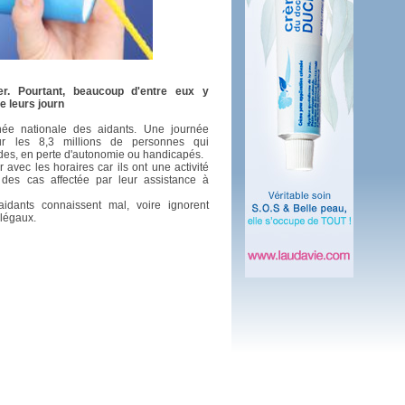
 plus en 2016
fs n'a pas été inutile
er. Pourtant, beaucoup d'entre eux y
e leurs journ
ée nationale des aidants. Une journée
r les 8,3 millions de personnes qui
es, en perte d'autonomie ou handicapés.
avec les horaires car ils ont une activité
é des cas affectée par leur assistance à
idants connaissent mal, voire ignorent
 légaux.