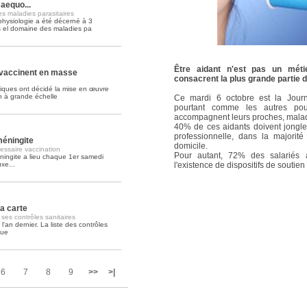
aequo...
les maladies parasitaires
physiologie a été décerné à 3
Soins palliatifs: 40 millions de
s el domaine des maladies pa
La journée mondiale des soins palliati
lire la suite >>
Être aidant n'est pas un méti
 vaccinent en masse
consacrent la plus grande partie d
nniques ont décidé la mise en œuvre
 à grande échelle
Ce mardi 6 octobre est la Journ
pourtant comme les autres pou
accompagnent leurs proches, malad
40% de ces aidants doivent jongler 
professionnelle, dans la majorit
méningite
domicile.
essaire vaccination
Pour autant, 72% des salariés a
ningite a lieu chaque 1er samedi
xe...
l'existence de dispositifs de soutien
a carte
ses contrôles sanitaires
'an dernier. La liste des contrôles
que
6
7
8
9
>>
>|