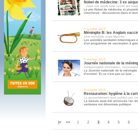
Nobel de médecine: 3 ex aequo.
...mais une seule lutte contre les mala
Le prix Nobel de médecine et physiol
chercheurs - découvreurs dans el do
5 octobre 2015
Méningite B: les Anglais vacc
1ère mondiale outre-Manche
Les autorités sanitaires britanniques 
d'un programme de vaccination à gra
5 octobre 2015
Journée nationale de la méning
Indispensable information, nécessaire
La Journée nationale de la méningite
d'octobre. Et ce n'est pas un luxe...
5 octobre 2015
Restauration: hygiène à la cart
Le gouvernement rend publics ses cont
La mesure avait été annoncée l'an dern
sanitaires est désormais publique
|<
<<
1
2
3
4
5
6