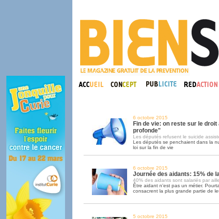
6 octobre 2015
Fin de vie: on reste sur le droit
profonde"
Les députés refusent le suicide assist
Les députés se penchaient dans la nui
loi sur la fin de vie
6 octobre 2015
Journée des aidants: 15% de l
40% des aidants sont salariés par aill
Être aidant n'est pas un métier. Pour
consacrent la plus grande partie de le
5 octobre 2015