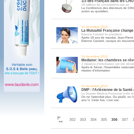
1/3 des Français dans les CHU
18 millions de consultations par an
La Conférence des directeurs de CHU r
action au quotidien.
15 decembre 2010
La Mutualité Française change 
Etienne Caniard for president
Après 18 ans de mandat, Jean-Pierre
Etienne Caniard, cacique du mouvem
14 decembre 2010
Mediator: les chambres se réve
2 missions d'information ont été déci
Après le Sénat, l'Assemblée nationale
mission d'information
14 decembre 2010
DMP : l’Arlésienne de la Santé 
Le Dossier Médical Personnel enfin réa
On ne l’attendait plus. Ou plutôt, on l
ans ½. Cette fois, c’est vrai.
|<
302
303
304
305
306
307
<<