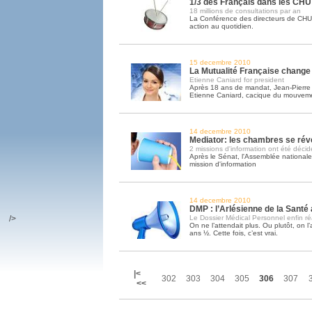
1/3 des Français dans les CHU
18 millions de consultations par an
La Conférence des directeurs de CHU r
action au quotidien.
15 decembre 2010
La Mutualité Française change 
Etienne Caniard for president
Après 18 ans de mandat, Jean-Pierre
Etienne Caniard, cacique du mouvem
14 decembre 2010
Mediator: les chambres se réve
2 missions d'information ont été déci
Après le Sénat, l'Assemblée nationale
mission d'information
14 decembre 2010
DMP : l’Arlésienne de la Santé 
/>
Le Dossier Médical Personnel enfin réa
On ne l’attendait plus. Ou plutôt, on l
ans ½. Cette fois, c’est vrai.
|<
302
303
304
305
306
307
<<