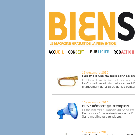
17 decembre 2010
Les maisons de naissances so
Le Conseil constitutionnel n’en veut p
Le Conseil constitutionnel a censuré l’a
financement de la Sécu qui les concer
16 decembre 2010
EFS : hémorragie d’emplois
L’Etablissement Français du Sang est
L’annonce d’une restructuration de l’
Sang mobilise ses employés.
15 decembre 2010