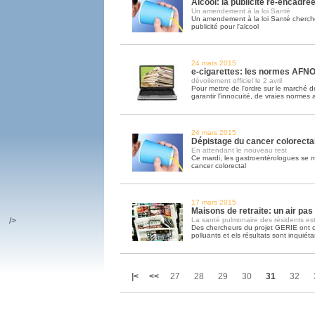
Alcool: la publicité ré-encadré
Un amendement à la loi Santé
Un amendement à la loi Santé cherche
publicité pour l'alcool
24 mars 2015
e-cigarettes: les normes AFNO
dévoilement officiel le 2 avril
Pour mettre de l'ordre sur le marché de
garantir l'innocuité, de vraies normes a
24 mars 2015
Dépistage du cancer colorectal
En attendant le nouveau test
Ce mardi, les gastroentérologues se mo
cancer colorectal
17 mars 2015
Maisons de retraite: un air pas 
/>
La santé pulmonaire des résidents e
Des chercheurs du projet GERIE ont c
polluants et els résultats sont inquiéta
|<
<<
27
28
29
30
31
32