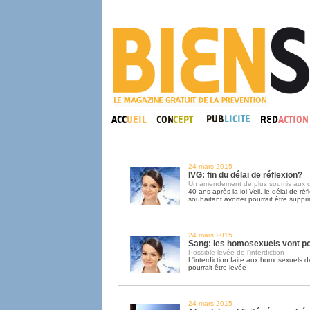
24 mars 2015
IVG: fin du délai de réflexion?
Un amendement de plus soumis aux 
40 ans après la loi Veil, le délai de 
souhaitant avorter pourrait être suppr
24 mars 2015
Sang: les homosexuels vont p
Possible levée de l'interdiction
L'interdiction faite aux homosexuels 
pourrait être levée
24 mars 2015