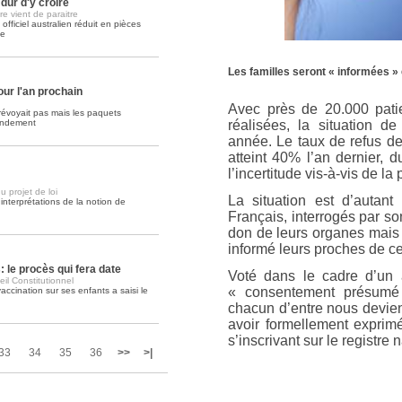
dur d'y croire
re vient de paraitre
fficiel australien réduit en pièces
Soins palliatifs: 40 millions de
ie
La journée mondiale des soins palliati
lire la suite >>
Les familles seront « informées »
our l'an prochain
Avec près de 20.000 patie
prévoyait pas mais les paquets
mendement
réalisées, la situation d
année. Le taux de refus d
atteint 40% l’an dernier, 
l’incertitude vis-à-vis de l
 projet de loi
La situation est d’autan
interprétations de la notion de
Français, interrogés par s
don de leurs organes mais
informé leurs proches de ce
: le procès qui fera date
Voté dans le cadre d’un 
il Constitutionnel
« consentement présumé 
ccination sur ses enfants a saisi le
chacun d’entre nous devien
avoir formellement exprim
s’inscrivant sur le registre 
33
34
35
36
>>
>|