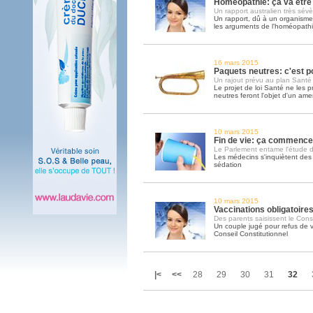
Homéopathie: ça va être 
Un rapport australien très sévè
Un rapport, dû à un organisme o
les arguments de l'homéopath
16 mars 2015
Paquets neutres: c'est p
Un rajout prévu au plan Santé
Le projet de loi Santé ne les 
neutres feront l'objet d'un a
10 mars 2015
Fin de vie: ça commence
Le Parlement entame l'étude du
Les médecins s'inquiètent des 
sédation
10 mars 2015
Vaccinations obligatoires
Des parents saisissent le Conse
Un couple jugé pour refus de va
Conseil Constitutionnel
|<
<<
28
29
30
31
32