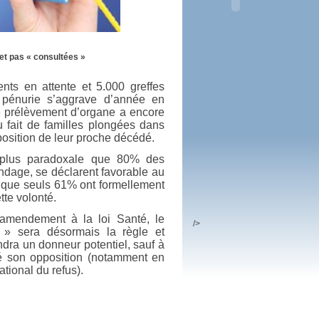
 plus en 2016
fs n'a pas été inutile
 et pas « consultées »
nts en attente et 5.000 greffes
e pénurie s’aggrave d’année en
e prélèvement d’organe a encore
du fait de familles plongées dans
a position de leur proche décédé.
t plus paradoxale que 80% des
ondage, se déclarent favorable au
 que seuls 61% ont formellement
tte volonté.
amendement à la loi Santé, le
/>
» sera désormais la règle et
dra un donneur potentiel, sauf à
é son opposition (notamment en
national du refus).