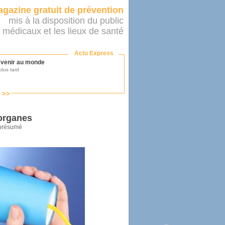
gazine gratuit de prévention
mis à la disposition du public
 médicaux et les lieux de santé
Actu Express
r venir au monde
lus tard
s >>
ononcer sur le système de santé
as par le ministère...
’organes
 présumé
mer son médecin
éalité
e 2016