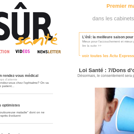
Premier ma
dans les cabinets
L'été: la meilleure saison pou
Mieux pour l'accouchement et mieux p
lire la suite >>
voir toutes les Actu Expres
Les médecins appelés à se pr
Consultés par l'Ordre des médecins, p
Loi Santé : 7/Dons d
lire la suite >>
on rendez-vous médical
Désormais, le consentement sera
mps d'attente
 rendez-vous chez l'ophtalmo? On va
 patient...
Une campagne de pub pour ai
La pub au service des praticiens?
lire la suite >>
s optimistes
 douloureuse maladie" dont on ne
sprits évoluent
DMP, l'Arlésienne va devenir r
Déploiement prévu au 4ème trimestr
lire la suite >>