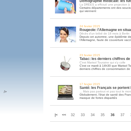
Démographie médicale: les fut
La DREES a effctué une projection à
Certains départements ont des soucis 
qui viennent
24 fevrier 2015
Rougeole: l'Allemagne en situ
Décès d'un bébé de 18 mois à Berlin
Depuis cet automne, une épidémie de
l'Allemagne, faute de couverture vacc
23 fevrier 2015
Tabac: les derniers chiffres 
C'est Marisol Touraine qui s'y colle
C'est ce mardi à 14h30 que Marisol To
derniers chiffres de consommation de
17 fevrier 2015
Santé: les Français se portent 
/>
... Mais pas partout et pas tout le mo
Globalement, l'état de santé des Franç
masque de fortes disparités
|<
<<
32
33
34
35
36
37