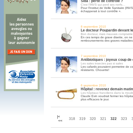
Sida : perte de contrôle ?
C’est l’INVS qui perd ses nerfs…
Pour l’Institut de Veille Sanitaire (INV
échapperait à tout contrôle ».
8 septembre 2010
Le docteur Poupardin devant l
Bon docteur, mais mauvais comptable
En ces temps de grave disette, on ne 
remboursements des graves maladies
7 septembre 2010
Antibiotiques : joyeux coup de
Les sales insectes pas si sales
Les cafards pouraient permettre de c
résistants. Chouette!
6 septembre 2010
Hôpital : revenez demain mati
Les hôpitaux franciliens dans la moul
Claude Evin voudrait fermer les hôpitau
plus efficaces le jour.
|<
318
319
320
321
322
323
<<