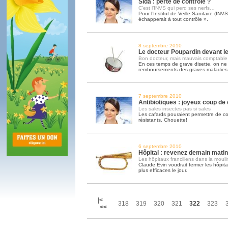
Sida : perte de contrôle ?
C’est l’INVS qui perd ses nerfs…
Pour l’Institut de Veille Sanitaire (INV
échapperait à tout contrôle ».
8 septembre 2010
Le docteur Poupardin devant l
Bon docteur, mais mauvais comptable
En ces temps de grave disette, on ne 
remboursements des graves maladies
7 septembre 2010
Antibiotiques : joyeux coup de
Les sales insectes pas si sales
Les cafards pouraient permettre de c
résistants. Chouette!
6 septembre 2010
Hôpital : revenez demain mati
Les hôpitaux franciliens dans la moul
Claude Evin voudrait fermer les hôpitau
plus efficaces le jour.
|<
318
319
320
321
322
323
<<