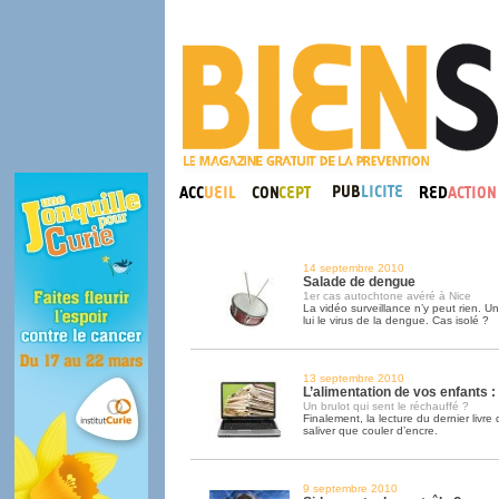
14 septembre 2010
Salade de dengue
1er cas autochtone avéré à Nice
La vidéo surveillance n’y peut rien. U
lui le virus de la dengue. Cas isolé ?
13 septembre 2010
L’alimentation de vos enfants :
Un brulot qui sent le réchauffé ?
Finalement, la lecture du dernier livre
saliver que couler d’encre.
9 septembre 2010