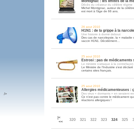
Montignac : les limites de la m
Décès du créateur du célèbre régime
Michel Montignac, auteur de la célèb
est mort à l’âge de 66 ans.
26 aout 2010
H1N1 : de la grippe à la narcol
Une histoire à dormir debout
Des cas de narcolepsie, la « maladie 
vaccin H1N1. Décidément…
25 aout 2010
Estrosi : pas de médicaments s
Le ministre s’attaque à la contrefaçon
Le Ministre de l’Industrie s’est déclaré 
certains sites français.
25 aout 2010
Allergies médicamenteuses : ça
/>
Des virus « dormants » en seraient r
Ce n’est pas contre le médicament qu
réactions allergiques !
|<
320
321
322
323
324
325
<<