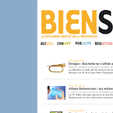
29 aout 2010
Dengue : Bachelot ne s’affole
Mais les antillais aimeraient qu’elle s’i
La Ministre a-t-elle tiré les leçons de l
dengue ne la rend pas folle d’angoiss
27 aout 2010
Affaire Bettencourt : les méde
La farce ne fait pas rire le Président d
Le Pr Gilles Brücker peut-il à la fois
Bettencourt et son exécuteur testame
26 aout 2010