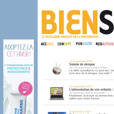
14 septembre 2010
Salade de dengue
1er cas autochtone avéré à Nice
La vidéo surveillance n’y peut rien. U
lui le virus de la dengue. Cas isolé ?
13 septembre 2010
L’alimentation de vos enfants :
Un brulot qui sent le réchauffé ?
Finalement, la lecture du dernier livre
saliver que couler d’encre.
9 septembre 2010