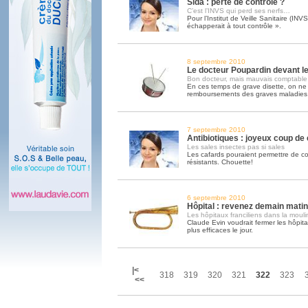
Sida : perte de contrôle ?
C’est l’INVS qui perd ses nerfs…
Pour l’Institut de Veille Sanitaire (INV
échapperait à tout contrôle ».
8 septembre 2010
Le docteur Poupardin devant l
Bon docteur, mais mauvais comptable
En ces temps de grave disette, on ne 
remboursements des graves maladies
7 septembre 2010
Antibiotiques : joyeux coup de
Les sales insectes pas si sales
Les cafards pouraient permettre de c
résistants. Chouette!
6 septembre 2010
Hôpital : revenez demain mati
Les hôpitaux franciliens dans la moul
Claude Evin voudrait fermer les hôpitau
plus efficaces le jour.
|<
318
319
320
321
322
323
<<