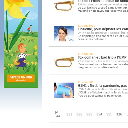
Toxico : Fillon se pique de sécu
Exit les centres de consommation sup
Le 1er Ministre a cédé sans lutter aux 
majorité en désavouant Roselyne Bac
11 aout 2010
L’haleine, pour dépister les can
Un « nez électronique » semble être a
Le dépistage des cancers bientôt aus
celui de l’alcoolémie ?
11 aout 2010
Toxicomanie : bad trip à l’UMP
Vif débat sur « les salles de consomm
Remous autour de l’ouverture de sal
drogues sous contrôle médical.
11 aout 2010
H1N1 : fin de la pandémie, pas
L’OMS décrète la démobilisation géné
L'OMS a officialisé mardi la fin de la
Pas de quoi calmer la polémique.
|<
321
322
323
324
325
326
<<