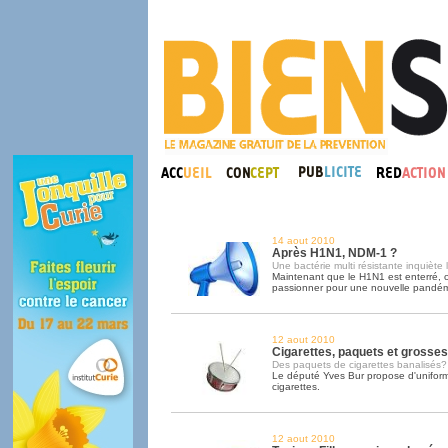
14 aout 2010
Après H1N1, NDM-1 ?
Une bactérie multi résistante inquiète
Maintenant que le H1N1 est enterré, o
passionner pour une nouvelle pandém
12 aout 2010
Cigarettes, paquets et grosses 
Des paquets de cigarettes banalisés?
Le député Yves Bur propose d'uniform
cigarettes.
12 aout 2010