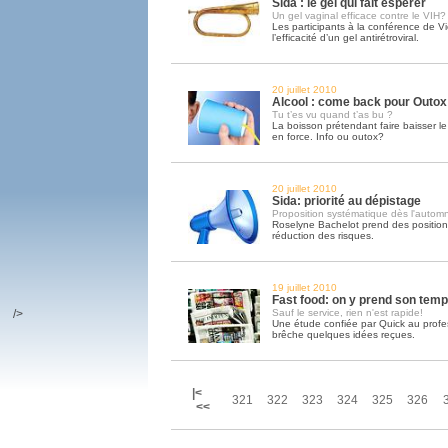
Sida : le gel qui fait espérer
Un gel vaginal efficace contre le VIH?
Les participants à la conférence de 
l’efficacité d’un gel antirétroviral.
20 juillet 2010
Alcool : come back pour Outox
Tu t’es vu quand t’as bu ?
La boisson prétendant faire baisser le 
en force. Info ou outox?
20 juillet 2010
Sida: priorité au dépistage
Proposition systématique dès l'autom
Roselyne Bachelot prend des position
réduction des risques.
19 juillet 2010
Fast food: on y prend son tem
/>
Sauf le service, rien n'est rapide!
Une étude confiée par Quick au prof
brêche quelques idées reçues.
|<
321
322
323
324
325
326
<<