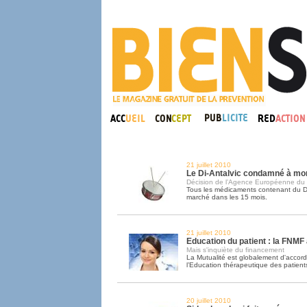
21 juillet 2010
Le Di-Antalvic condamné à mo
Décision de l’Agence Européenne du
Tous les médicaments contenant du DX
marché dans les 15 mois.
21 juillet 2010
Education du patient : la FNMF
Mais s'inquiète du financement
La Mutualité est globalement d'accord
l’Education thérapeutique des patient
20 juillet 2010