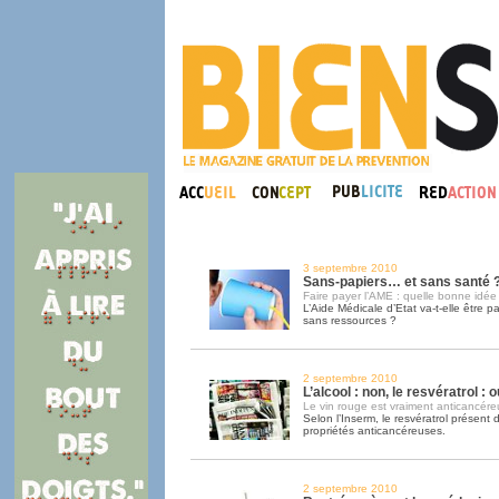
3 septembre 2010
Sans-papiers… et sans santé 
Faire payer l’AME : quelle bonne idée 
L’Aide Médicale d’Etat va-t-elle être 
sans ressources ?
2 septembre 2010
L’alcool : non, le resvératrol : ou
Le vin rouge est vraiment anticancére
Selon l’Inserm, le resvératrol présent 
propriétés anticancéreuses.
2 septembre 2010