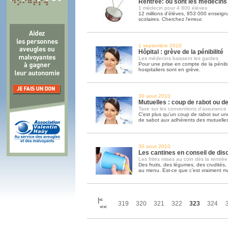
Rentrée: où sont les médecins
1 médecin pour 4 800 élèves
12 millions d'élèves, 853 000 enseign
scolaires. Cherchez l'erreur.
1 septembre 2010
Hôpital : grève de la pénibilité
Les médecins baissent les gardes
Pour une prise en compte de la pénibili
hospitaliers sont en grève.
30 aout 2010
Mutuelles : coup de rabot ou de
Taxe sur les conventions d’assurance
C’est plus qu’un coup de rabot sur un
de sabot aux adhérents des mutuelles
30 aout 2010
Les cantines en conseil de disc
Les frites mises au coin dès la rentrée
Des fruits, des légumes, des crudités,
au menu. Est-ce que c’est vraiment ma
|<
319
320
321
322
323
324
<<