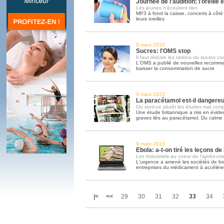
Journée de l'audition: l'oreille 
Les jeunes n'écoutent rien
MP3 à fond la caisse, concerts à côté d
leurs oreilles
9 mars 2015
Sucres: l'OMS stop
Il faut réduire les rations de sucres c
L'OMS a publié de nouvelles recomman
baisser la consommation de sucre
9 mars 2015
La paracétamol est-il dangere
Ou sont-ce plutôt les études mal comp
Une étude britannique a mis en évide
graves liés au paracétamol. Du calme 
9 mars 2015
Ebola: a-t-on tiré les leçons de 
Les industriels au coeur de l'après-cri
L'urgence a amené les sociétés de bio
entreprises du médicament à accélérer
|<
<<
29
30
31
32
33
34