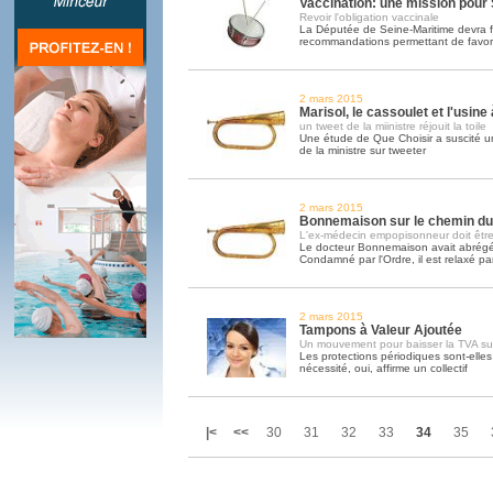
Vaccination: une mission pour
Revoir l'obligation vaccinale
La Députée de Seine-Maritime devra f
recommandations permettant de favori
2 mars 2015
Marisol, le cassoulet et l'usine
un tweet de la miinistre réjouit la toile
Une étude de Que Choisir a suscité u
de la ministre sur tweeter
2 mars 2015
Bonnemaison sur le chemin du
L'ex-médecin empopisonneur doit être
Le docteur Bonnemaison avait abrégé 
Condamné par l'Ordre, il est relaxé par
2 mars 2015
Tampons à Valeur Ajoutée
Un mouvement pour baisser la TVA su
Les protections périodiques sont-elles
nécessité, oui, affirme un collectif
|<
<<
30
31
32
33
34
35