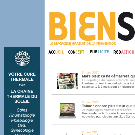
3 mars 2015
Mars bleu: ça ne démarrera qu'
Le dépistage du cancer colorectal ma
L'arrivée du test immunologique a été 
patienter 1 à 2 mois pour en disposer
3 mars 2015
Tabac : encore plus tueur que 
36 pathologies mortelles recensées
Une étude de la Société Américaine s
nouvelles pathologies aux 21 déjà re
2 mars 2015