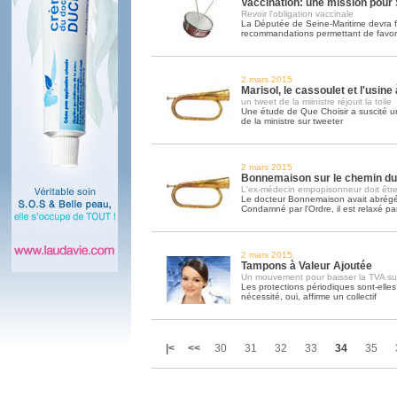
Vaccination: une mission pour
Revoir l'obligation vaccinale
La Députée de Seine-Maritime devra f
recommandations permettant de favori
2 mars 2015
Marisol, le cassoulet et l'usine
un tweet de la miinistre réjouit la toile
Une étude de Que Choisir a suscité u
de la ministre sur tweeter
2 mars 2015
Bonnemaison sur le chemin du
L'ex-médecin empopisonneur doit être
Le docteur Bonnemaison avait abrégé 
Condamné par l'Ordre, il est relaxé par
2 mars 2015
Tampons à Valeur Ajoutée
Un mouvement pour baisser la TVA su
Les protections périodiques sont-elles
nécessité, oui, affirme un collectif
|<
<<
30
31
32
33
34
35