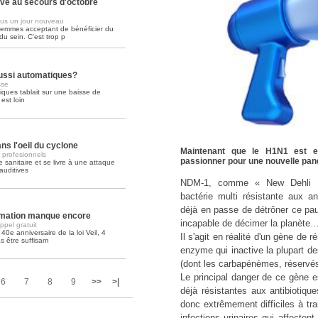
ive au secours d'octobre
us un jour nouveau
Soins palliatifs: 40 millions de
femmes acceptant de bénéficier du
La journée mondiale des soins palliati
u sein. C'est trop p
lire la suite >>
aussi automatiques?
sse
tiques tablait sur une baisse de
st loin
ns l'oeil du cyclone
Maintenant que le H1N1 est e
s profesionnels
passionner pour une nouvelle pan
 sanitaire et se livre à une attaque
auditives
NDM-1, comme « New Dehli Met
bactérie multi résistante aux an
déjà en passe de détrôner ce pau
ormation manque encore
incapable de décimer la planète
pel gratuit
 40e anniversaire de la loi Veil, 4
Il s'agit en réalité d'un gène de 
s être suffisam
enzyme qui inactive la plupart de
(dont les carbapénèmes, réservés 
Le principal danger de ce gène es
6
7
8
9
>>
>|
déjà résistantes aux antibiotique
donc extrêmement difficiles à trai
infections urinaires qui affectent