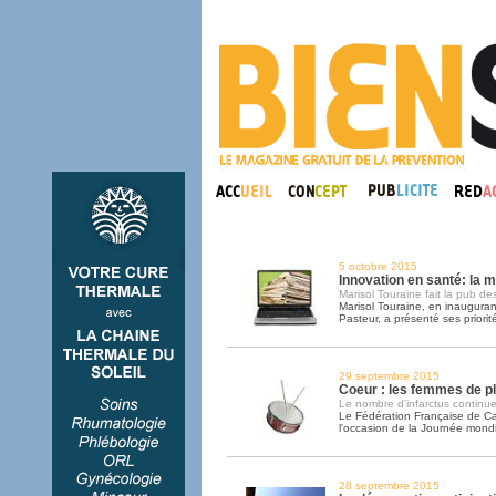
5 octobre 2015
Innovation en santé: la m
Marisol Touraine fait la pub des
Marisol Touraine, en inaugurant 
Pasteur, a présenté ses priorit
29 septembre 2015
Coeur : les femmes de p
Le nombre d'infarctus continue
Le Fédération Française de Card
l'occasion de la Journée mond
28 septembre 2015