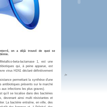
 plus en 2016
fs n'a pas été inutile
nterré, on a déjà trouvé de quoi se
démie.
allico-beta-lactamase 1, est une
tibiotiques qui, à peine apparue, est
vre virus H1N1 déclaré définitivement
/>
…
résistance permettant la synthèse d'une
s antibiotiques présents sur le marché
aux infections les plus graves).
t qu’il se localise dans des bactéries
s, devenant ainsi multi résistantes et
ter. La bactérie entraîne, en ville, des
 plutôt des femmes et, à l'hôpital, des