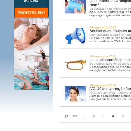
La démocratie participat
rose?
La campagne de dépistage so
52%: c'est le pourcentage de 
dépistage organisé du cancer d
28 septembre 2015
Antibiotiques: toujours 
Leur utilisation repart à la hau
Le plan d'alerte sur les antibio
consommation de 25%. On en e
28 septembre 2015
Les audioprothésistes da
Que Chosiir taille en pièces le
L'association parle de scandale
en règle du marché des aides 
28 septembre 2015
IVG: 40 ans après, l'inf
Mise en place d'un numéro d'ap
Alors que l'on célébrait lundi le
Français sur 10 estiment ne pa
|<
<<
1
2
3
4
5