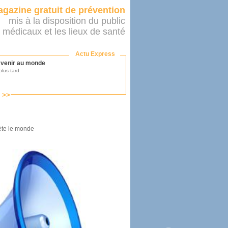
gazine gratuit de prévention
mis à la disposition du public
 médicaux et les lieux de santé
Actu Express
r venir au monde
lus tard
s >>
ononcer sur le système de santé
as par le ministère...
?
iète le monde
mer son médecin
éalité
e 2016