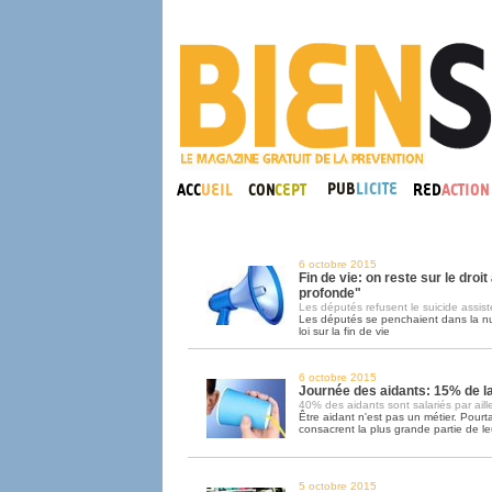
6 octobre 2015
Fin de vie: on reste sur le droit
profonde"
Les députés refusent le suicide assist
Les députés se penchaient dans la nui
loi sur la fin de vie
6 octobre 2015
Journée des aidants: 15% de l
40% des aidants sont salariés par aill
Être aidant n'est pas un métier. Pour
consacrent la plus grande partie de le
5 octobre 2015