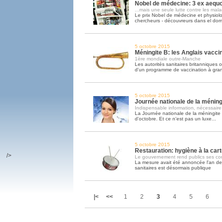
Nobel de médecine: 3 ex aequo.
...mais une seule lutte contre les mala
Le prix Nobel de médecine et physiol
chercheurs - découvreurs dans el do
5 octobre 2015
Méningite B: les Anglais vacc
1ère mondiale outre-Manche
Les autorités sanitaires britanniques 
d'un programme de vaccination à gra
5 octobre 2015
Journée nationale de la méning
Indispensable information, nécessaire
La Journée nationale de la méningite
d'octobre. Et ce n'est pas un luxe...
5 octobre 2015
Restauration: hygiène à la cart
/>
Le gouvernement rend publics ses cont
La mesure avait été annoncée l'an dern
sanitaires est désormais publique
|<
<<
1
2
3
4
5
6