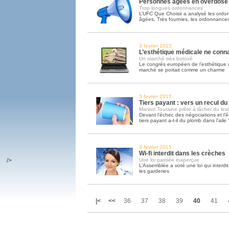
Personnes âgées en overdose
Trop longues ordonnances
L’UFC Que Choisir a analysé les ord
âgées. Très fournies, les ordonnance
3 fevrier 2015
L’esthétique médicale ne connaî
Un marché très botoxé
Le congrès européen de l’esthétique 
marché se portait comme un charme
3 fevrier 2015
Tiers payant : vers un recul d
Marisol Touraine prête à lâcher du lest
Devant l’échec des négociations et l’é
tiers payant a-t-il du plomb dans l’aile 
3 fevrier 2015
Wi-fi interdit dans les crèches
/>
Une loi passée inaperçue
L’Assemblée a voté une loi qui interdit 
les garderies
|<
<<
36
37
38
39
40
41