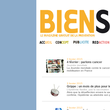
3 fevrier 2015
4 février : parlons cancer
Journée mondiale
La Journée mondiale contre le cancer 
mobilisation en France
3 fevrier 2015
Grippe : un mois de plus pour l
L’épidémie flambe, pas la vaccination
Alors que la désaffection envers la va
confirme, l’épidémie va atteindre son p
3 fevrier 2015