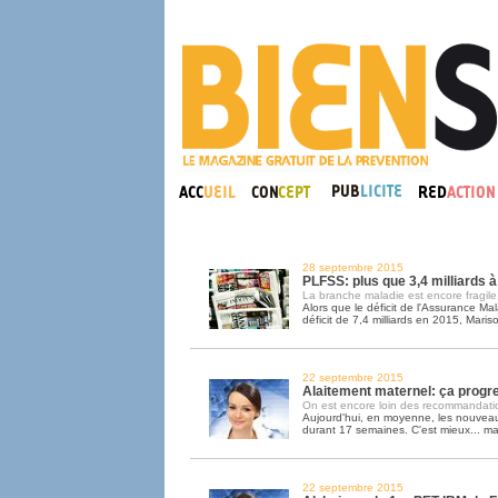
28 septembre 2015
PLFSS: plus que 3,4 milliards à
La branche maladie est encore fragile.
Alors que le déficit de l'Assurance Ma
déficit de 7,4 milliards en 2015, Maris
22 septembre 2015
Alaitement maternel: ça progr
On est encore loin des recommandatio
Aujourd'hui, en moyenne, les nouveau
durant 17 semaines. C'est mieux... m
22 septembre 2015