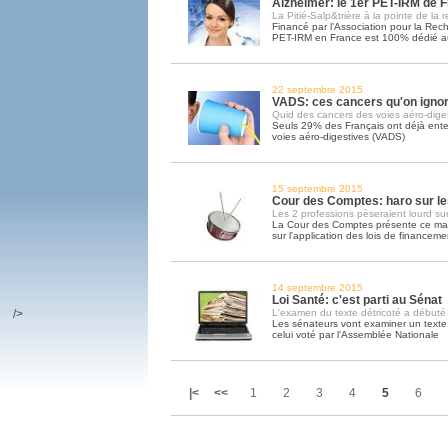
Alzheimer: le 1er PET-IRM de 
La Pitié-Salp&trière à la pointe de la 
Financé par l'Association pour la Rech
PET-IRM en France est 100% dédié a
22 septembre 2015
VADS: ces cancers qu'on igno
Quid des cancers des voies aéro-dige
Seuls 29% des Français ont déjà ente
voies aéro-digestives (VADS)
15 septembre 2015
Cour des Comptes: haro sur les
Les 2 professions pèseraient lourd su
La Cour des Comptes présente ce mar
sur l'application des lois de financeme
14 septembre 2015
Loi Santé: c'est parti au Sénat
/>
L'examen du texte détricoté a débuté
Les sénateurs vont examiner un texte 
celui voté par l'Assemblée Nationale
|<
<<
1
2
3
4
5
6