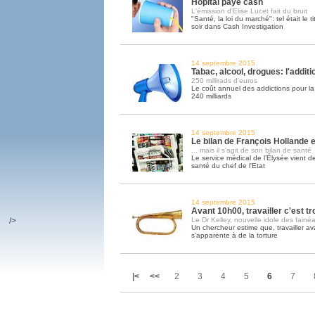
Hôpital paye cash
L'émission d'Elise Lucet fait du bruit
"Santé, la loi du marché": tel était le ti
soir dans Cash Investigation
14 septembre 2015
Tabac, alcool, drogues: l'addit
250 millirads d'euros
Le coût annuel des addictions pour la 
240 milliards
14 septembre 2015
Le bilan de François Hollande est
... mais il s'agit de son bilan de santé
Le service médical de l’Élysée vient de
santé du chef de l'Etat
14 septembre 2015
Avant 10h00, travailler c'est tr
/>
Le Dr Kelley, nouvelle idole des fainéa
Un chercheur estime que, travailler av
s'apparente à de la torture
|<
<<
2
3
4
5
6
7