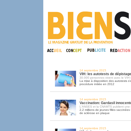
14 septembre 2015
VIH: les autotests de dépistag
30.000 personnes vivent avec le VIH s
La mise à disposition des autotests s
procédure initiée en 2012
14 septembre 2015
Vaccination: Gardasil innocent
L'ANSES et la CNAMTS publient une 
2,2 millions de jeunes filles vaccinée
de sclérose en plaque
14 septembre 2015