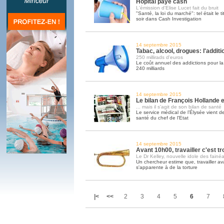
Hôpital paye cash
L'émission d'Elise Lucet fait du bruit
"Santé, la loi du marché": tel était le ti
soir dans Cash Investigation
14 septembre 2015
Tabac, alcool, drogues: l'addit
250 millirads d'euros
Le coût annuel des addictions pour la 
240 milliards
14 septembre 2015
Le bilan de François Hollande est
... mais il s'agit de son bilan de santé
Le service médical de l’Élysée vient de
santé du chef de l'Etat
14 septembre 2015
Avant 10h00, travailler c'est tr
Le Dr Kelley, nouvelle idole des fainéa
Un chercheur estime que, travailler av
s'apparente à de la torture
|<
<<
2
3
4
5
6
7