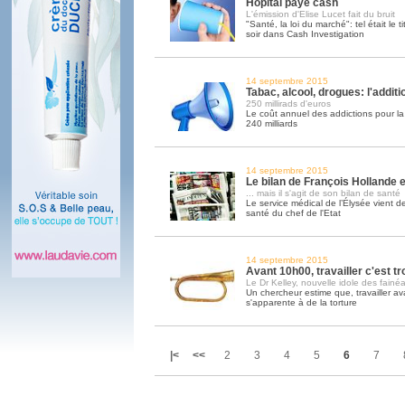
Hôpital paye cash
L'émission d'Elise Lucet fait du bruit
"Santé, la loi du marché": tel était le ti
soir dans Cash Investigation
14 septembre 2015
Tabac, alcool, drogues: l'addit
250 millirads d'euros
Le coût annuel des addictions pour la 
240 milliards
14 septembre 2015
Le bilan de François Hollande est
... mais il s'agit de son bilan de santé
Le service médical de l’Élysée vient de
santé du chef de l'Etat
14 septembre 2015
Avant 10h00, travailler c'est tr
Le Dr Kelley, nouvelle idole des fainéa
Un chercheur estime que, travailler av
s'apparente à de la torture
|<
<<
2
3
4
5
6
7