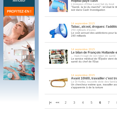
Hôpital paye cash
L'émission d'Elise Lucet fait du bruit
"Santé, la loi du marché": tel était le ti
soir dans Cash Investigation
14 septembre 2015
Tabac, alcool, drogues: l'addit
250 millirads d'euros
Le coût annuel des addictions pour la 
240 milliards
14 septembre 2015
Le bilan de François Hollande est
... mais il s'agit de son bilan de santé
Le service médical de l’Élysée vient de
santé du chef de l'Etat
14 septembre 2015
Avant 10h00, travailler c'est tr
Le Dr Kelley, nouvelle idole des fainéa
Un chercheur estime que, travailler av
s'apparente à de la torture
|<
<<
2
3
4
5
6
7