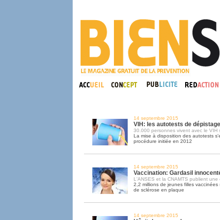
14 septembre 2015
VIH: les autotests de dépistag
30.000 personnes vivent avec le VIH s
La mise à disposition des autotests s
procédure initiée en 2012
14 septembre 2015
Vaccination: Gardasil innocent
L'ANSES et la CNAMTS publient une 
2,2 millions de jeunes filles vaccinée
de sclérose en plaque
14 septembre 2015