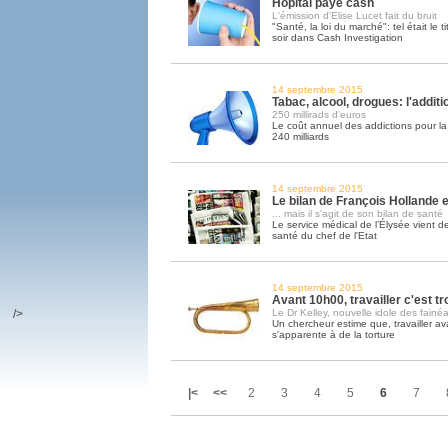
Hôpital paye cash
L'émission d'Elise Lucet fait du bruit
"Santé, la loi du marché": tel était le ti
soir dans Cash Investigation
14 septembre 2015
Tabac, alcool, drogues: l'addit
250 millirads d'euros
Le coût annuel des addictions pour la 
240 milliards
14 septembre 2015
Le bilan de François Hollande est
... mais il s'agit de son bilan de santé
Le service médical de l’Élysée vient de
santé du chef de l'Etat
14 septembre 2015
Avant 10h00, travailler c'est tr
/>
Le Dr Kelley, nouvelle idole des fainéa
Un chercheur estime que, travailler av
s'apparente à de la torture
|<
<<
2
3
4
5
6
7