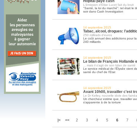
Hôpital paye cash
L'émission d'Elise Lucet fait du bruit
"Santé, la loi du marché": tel était le ti
soir dans Cash Investigation
14 septembre 2015
Tabac, alcool, drogues: l'addit
250 millirads d'euros
Le coût annuel des addictions pour la 
240 milliards
14 septembre 2015
Le bilan de François Hollande est
... mais il s'agit de son bilan de santé
Le service médical de l’Élysée vient de
santé du chef de l'Etat
14 septembre 2015
Avant 10h00, travailler c'est tr
Le Dr Kelley, nouvelle idole des fainéa
Un chercheur estime que, travailler av
s'apparente à de la torture
|<
<<
2
3
4
5
6
7